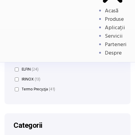
Acasă
Produse
Aplicații
Producatori:
Servicii
Parteneri
Cressall Resistors
(7)
Despre
Data Sensing
(27)
ELFIN
(24)
IRINOX
(13)
Termo Precyzja
(41)
Categorii