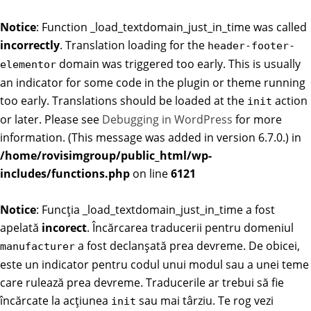
Notice
: Function _load_textdomain_just_in_time was called
incorrectly
. Translation loading for the
header-footer-
domain was triggered too early. This is usually
elementor
an indicator for some code in the plugin or theme running
too early. Translations should be loaded at the
action
init
or later. Please see
Debugging in WordPress
for more
information. (This message was added in version 6.7.0.) in
/home/rovisimgroup/public_html/wp-
includes/functions.php
on line
6121
Notice
: Funcția _load_textdomain_just_in_time a fost
apelată
incorect
. Încărcarea traducerii pentru domeniul
a fost declanșată prea devreme. De obicei,
manufacturer
este un indicator pentru codul unui modul sau a unei teme
care rulează prea devreme. Traducerile ar trebui să fie
încărcate la acțiunea
sau mai târziu. Te rog vezi
init