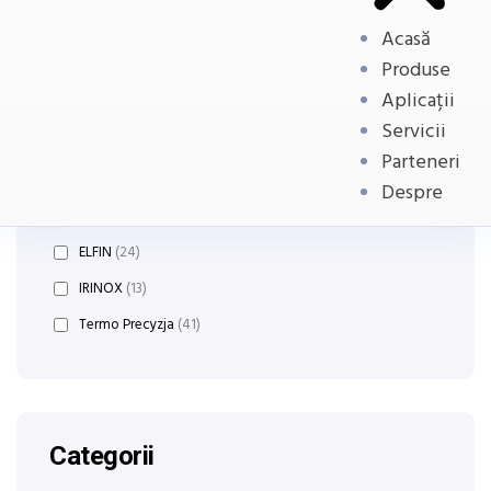
Acasă
Produse
Aplicații
Producatori:
Servicii
Parteneri
Cressall Resistors
(7)
Despre
Data Sensing
(27)
ELFIN
(24)
IRINOX
(13)
Termo Precyzja
(41)
Categorii