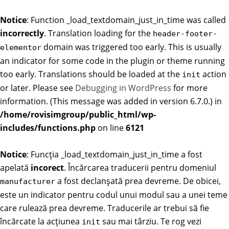
Notice
: Function _load_textdomain_just_in_time was called
incorrectly
. Translation loading for the
header-footer-
domain was triggered too early. This is usually
elementor
an indicator for some code in the plugin or theme running
too early. Translations should be loaded at the
action
init
or later. Please see
Debugging in WordPress
for more
information. (This message was added in version 6.7.0.) in
/home/rovisimgroup/public_html/wp-
includes/functions.php
on line
6121
Notice
: Funcția _load_textdomain_just_in_time a fost
apelată
incorect
. Încărcarea traducerii pentru domeniul
a fost declanșată prea devreme. De obicei,
manufacturer
este un indicator pentru codul unui modul sau a unei teme
care rulează prea devreme. Traducerile ar trebui să fie
încărcate la acțiunea
sau mai târziu. Te rog vezi
init