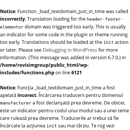
Notice
: Function _load_textdomain_just_in_time was called
incorrectly
. Translation loading for the
header-footer-
domain was triggered too early. This is usually
elementor
an indicator for some code in the plugin or theme running
too early. Translations should be loaded at the
action
init
or later. Please see
Debugging in WordPress
for more
information. (This message was added in version 6.7.0.) in
/home/rovisimgroup/public_html/wp-
includes/functions.php
on line
6121
Notice
: Funcția _load_textdomain_just_in_time a fost
apelată
incorect
. Încărcarea traducerii pentru domeniul
a fost declanșată prea devreme. De obicei,
manufacturer
este un indicator pentru codul unui modul sau a unei teme
care rulează prea devreme. Traducerile ar trebui să fie
încărcate la acțiunea
sau mai târziu. Te rog vezi
init