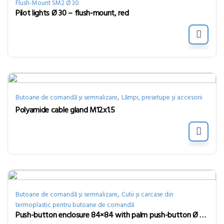
Flush-Mount SM2 Ø 30
Pilot lights Ø 30 – flush-mount, red
,
Butoane de comandă și semnalizare
Lămpi, presetupe și accesorii
Polyamide cable gland M12x1.5
,
Butoane de comandă și semnalizare
Cutii și carcase din
termoplastic pentru butoane de comandă
Push-button enclosure 84×84 with palm push-button Ø 90, big dome, momentary, black